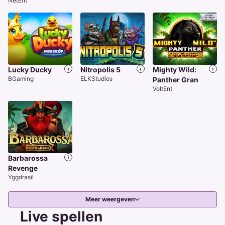
NetEnt
Lucky Ducky
Nitropolis 5
Mighty Wild:
BGaming
ELKStudios
Panther Gran
VoltEnt
Barbarossa
Revenge
Yggdrasil
Meer weergeven
Live spellen