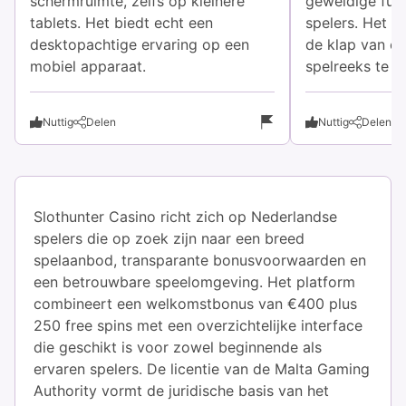
schermruimte, zelfs op kleinere
geweldige fun
tablets. Het biedt echt een
spelers. Het i
desktopachtige ervaring op een
de klap van e
mobiel apparaat.
spelreeks te v
Nuttig
Delen
Nuttig
Delen
Slothunter Casino richt zich op Nederlandse
spelers die op zoek zijn naar een breed
spelaanbod, transparante bonusvoorwaarden en
een betrouwbare speelomgeving. Het platform
combineert een welkomstbonus van €400 plus
250 free spins met een overzichtelijke interface
die geschikt is voor zowel beginnende als
ervaren spelers. De licentie van de Malta Gaming
Authority vormt de juridische basis van het