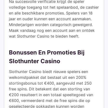
Na succesvolle verificatie krijgt de speler
volledige toegang tot het spelaanbod, de cashier
en alle beschikbare promoties. Spelers van 18
jaar en ouder kunnen een account aanmaken.
Minderjarigen worden categorisch geweigerd.
Maak vandaag nog een account aan en ontdek
wat Slothunter Casino te bieden heeft.
Bonussen En Promoties Bij
Slothunter Casino
Slothunter Casino biedt nieuwe spelers een
welkomstpakket dat bestaat uit een 200%
stortingsbonus tot €400, aangevuld met 250
free spins. Dit betekent dat een storting van
€200 resulteert in een totaal speeltegoed van
€600, vermeerderd met de free spins die op
geselecteerde gokkasten kunnen worden