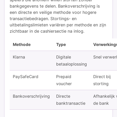
bankgegevens te delen. Bankoverschrijving is
een directe en veilige methode voor hogere
transactiebedragen. Stortings- en
uitbetalingslimieten variëren per methode en zijn
zichtbaar in de cashiersectie na inlog.
Methode
Type
Verwerkings
Klarna
Digitale
Snel verwer
betaaloplossing
PaySafeCard
Prepaid
Direct bij
voucher
storting
Bankoverschrijving
Directe
Afhankelijk
banktransactie
de bank