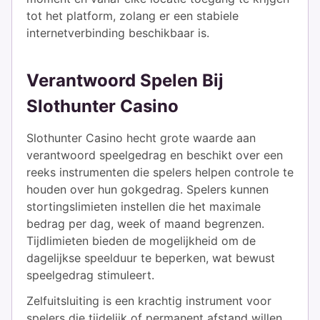
tot het platform, zolang er een stabiele
internetverbinding beschikbaar is.
Verantwoord Spelen Bij
Slothunter Casino
Slothunter Casino hecht grote waarde aan
verantwoord speelgedrag en beschikt over een
reeks instrumenten die spelers helpen controle te
houden over hun gokgedrag. Spelers kunnen
stortingslimieten instellen die het maximale
bedrag per dag, week of maand begrenzen.
Tijdlimieten bieden de mogelijkheid om de
dagelijkse speelduur te beperken, wat bewust
speelgedrag stimuleert.
Zelfuitsluiting is een krachtig instrument voor
spelers die tijdelijk of permanent afstand willen