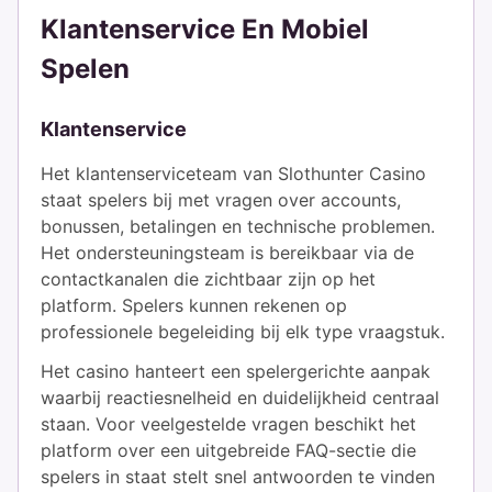
Klantenservice En Mobiel
Spelen
Klantenservice
Het klantenserviceteam van Slothunter Casino
staat spelers bij met vragen over accounts,
bonussen, betalingen en technische problemen.
Het ondersteuningsteam is bereikbaar via de
contactkanalen die zichtbaar zijn op het
platform. Spelers kunnen rekenen op
professionele begeleiding bij elk type vraagstuk.
Het casino hanteert een spelergerichte aanpak
waarbij reactiesnelheid en duidelijkheid centraal
staan. Voor veelgestelde vragen beschikt het
platform over een uitgebreide FAQ-sectie die
spelers in staat stelt snel antwoorden te vinden