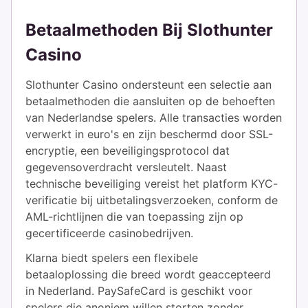
Betaalmethoden Bij Slothunter
Casino
Slothunter Casino ondersteunt een selectie aan
betaalmethoden die aansluiten op de behoeften
van Nederlandse spelers. Alle transacties worden
verwerkt in euro's en zijn beschermd door SSL-
encryptie, een beveiligingsprotocol dat
gegevensoverdracht versleutelt. Naast
technische beveiliging vereist het platform KYC-
verificatie bij uitbetalingsverzoeken, conform de
AML-richtlijnen die van toepassing zijn op
gecertificeerde casinobedrijven.
Klarna biedt spelers een flexibele
betaaloplossing die breed wordt geaccepteerd
in Nederland. PaySafeCard is geschikt voor
spelers die anoniem willen storten zonder