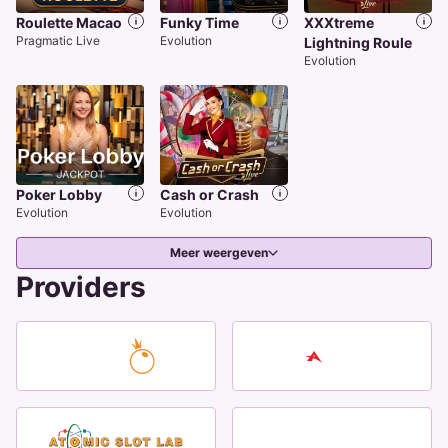
Roulette Macao
Funky Time
XXXtreme
Pragmatic Live
Evolution
Lightning Roule
Evolution
Poker Lobby
Cash or Crash
Evolution
Evolution
Meer weergeven
Providers