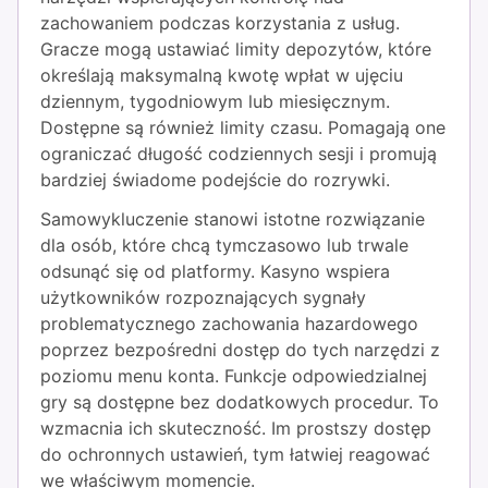
zachowaniem podczas korzystania z usług.
Gracze mogą ustawiać limity depozytów, które
określają maksymalną kwotę wpłat w ujęciu
dziennym, tygodniowym lub miesięcznym.
Dostępne są również limity czasu. Pomagają one
ograniczać długość codziennych sesji i promują
bardziej świadome podejście do rozrywki.
Samowykluczenie stanowi istotne rozwiązanie
dla osób, które chcą tymczasowo lub trwale
odsunąć się od platformy. Kasyno wspiera
użytkowników rozpoznających sygnały
problematycznego zachowania hazardowego
poprzez bezpośredni dostęp do tych narzędzi z
poziomu menu konta. Funkcje odpowiedzialnej
gry są dostępne bez dodatkowych procedur. To
wzmacnia ich skuteczność. Im prostszy dostęp
do ochronnych ustawień, tym łatwiej reagować
we właściwym momencie.