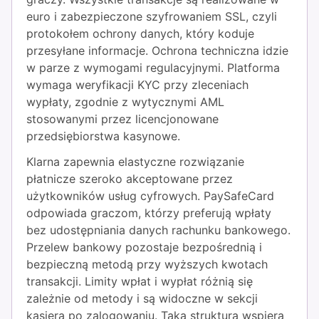
euro i zabezpieczone szyfrowaniem SSL, czyli
protokołem ochrony danych, który koduje
przesyłane informacje. Ochrona techniczna idzie
w parze z wymogami regulacyjnymi. Platforma
wymaga weryfikacji KYC przy zleceniach
wypłaty, zgodnie z wytycznymi AML
stosowanymi przez licencjonowane
przedsiębiorstwa kasynowe.
Klarna zapewnia elastyczne rozwiązanie
płatnicze szeroko akceptowane przez
użytkowników usług cyfrowych. PaySafeCard
odpowiada graczom, którzy preferują wpłaty
bez udostępniania danych rachunku bankowego.
Przelew bankowy pozostaje bezpośrednią i
bezpieczną metodą przy wyższych kwotach
transakcji. Limity wpłat i wypłat różnią się
zależnie od metody i są widoczne w sekcji
kasjera po zalogowaniu. Taka struktura wspiera