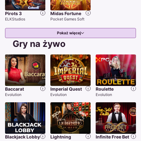
Pirots 3
Midas Fortune
ELKStudios
Pocket Games Soft
Pokaż więcej
Gry na żywo
Baccarat
Imperial Quest
Roulette
Evolution
Evolution
Evolution
Blackjack Lobby
Lightning
Infinite Free Bet