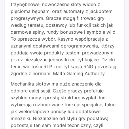
trzybębnowe, nowoczesne sloty wideo z
pięcioma bębnami oraz automaty z jackpotem
progresywnym. Gracze mogą filtrować gry
według tematu, dostawcy lub funkcji takich jak
darmowe spiny, rundy bonusowe i symbole wild.
To upraszcza wybór. Kasyno współpracuje z
uznanymi dostawcami oprogramowania, którzy
poddają swoje produkty testom prowadzonym
przez niezależne jednostki certyfikujące. Dzięki
temu wartości RTP i certyfikacja RNG pozostają
zgodne z normami Malta Gaming Authority.
Mechanika slotów ma duże znaczenie dla
odbioru całej sesji. Część graczy preferuje
szybkie rundy i prostą strukturę wypłat. Inni
wybierają rozbudowane funkcje specjalne, takie
jak wieloetapowe bonusy lub dodatkowe
mnożniki. Niezależnie od stylu gry podstawą
pozostaje ten sam model techniczny, czyli