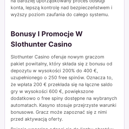
na bardziej uporządkowany proces obsługi
konta, lepszą kontrolę nad bezpieczeństwem i
wyższy poziom zaufania do całego systemu.
Bonusy I Promocje W
Slothunter Casino
Slothunter Casino oferuje nowym graczom
pakiet powitalny, który składa się z bonusu od
depozytu w wysokości 200% do 400 €,
uzupełnionego o 250 free spinów. Oznacza to,
że wpłata 200 € przekłada się na łączne saldo
gry w wysokości 600 €, powiększone
dodatkowo o free spiny dostępne na wybranych
automatach. Kasyno stosuje przejrzyste warunki
bonusowe. Gracz może zapoznać się z nimi
przed aktywacją oferty.