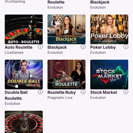
VivoGaming
Roulette
Blackjack
Evolution
Evolution
Auto Roulette
Blackjack
Poker Lobby
LiveGames
Evolution
Evolution
Double Ball
Roulette Ruby
Stock Market
Pragmatic Live
Evolution
Roulette
Evolution