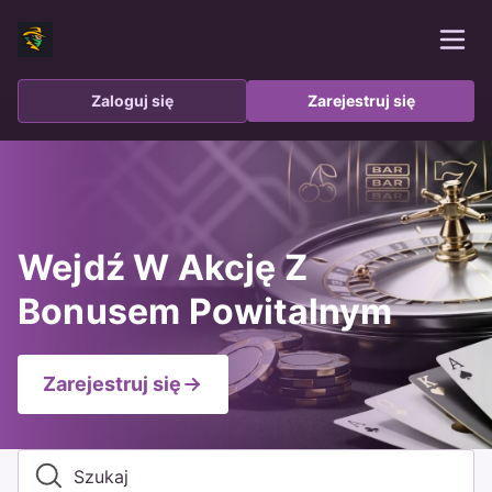
Zaloguj się
Zarejestruj się
Wejdź W Akcję Z
Bonusem Powitalnym
Zarejestruj się