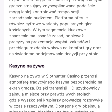
gracze stosujący zdyscyplinowane podejście
mogą lepiej kontrolować tempo sesji i
zarządzanie budżetem. Platforma oferuje
również cyfrowe warianty popularnych gier
kościanych. W tym segmencie kluczowe
znaczenie ma jasność zasad, ponieważ
precyzyjna prezentacja wypłat, zakładów i
przebiegu rozdania wpływa na komfort gry oraz
na świadome podejmowanie decyzji przy stole.
Kasyno na żywo
Kasyno na żywo w Slothunter Casino przenosi
atmosferę tradycyjnego kasyna bezpośrednio na
ekran gracza. Dzięki transmisji HD użytkownicy
zajmują miejsce przy prawdziwych stołach,
gdzie wyszkoleni krupierzy prowadzą rozgrywkę
w czasie rzeczywistym. Dostępne gry obejmują
między innymi blackjack na żywo, ruletkę na