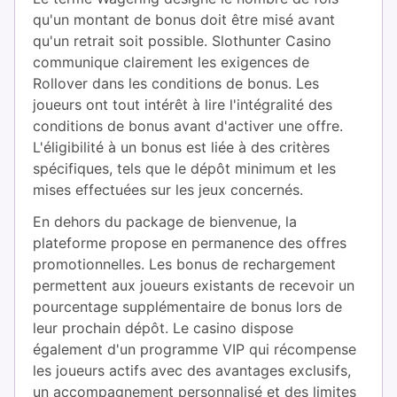
qu'un montant de bonus doit être misé avant
qu'un retrait soit possible. Slothunter Casino
communique clairement les exigences de
Rollover dans les conditions de bonus. Les
joueurs ont tout intérêt à lire l'intégralité des
conditions de bonus avant d'activer une offre.
L'éligibilité à un bonus est liée à des critères
spécifiques, tels que le dépôt minimum et les
mises effectuées sur les jeux concernés.
En dehors du package de bienvenue, la
plateforme propose en permanence des offres
promotionnelles. Les bonus de rechargement
permettent aux joueurs existants de recevoir un
pourcentage supplémentaire de bonus lors de
leur prochain dépôt. Le casino dispose
également d'un programme VIP qui récompense
les joueurs actifs avec des avantages exclusifs,
un accompagnement personnalisé et des limites