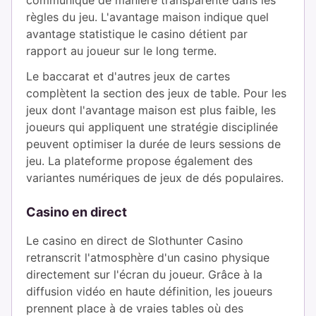
communiqué de manière transparente dans les
règles du jeu. L'avantage maison indique quel
avantage statistique le casino détient par
rapport au joueur sur le long terme.
Le baccarat et d'autres jeux de cartes
complètent la section des jeux de table. Pour les
jeux dont l'avantage maison est plus faible, les
joueurs qui appliquent une stratégie disciplinée
peuvent optimiser la durée de leurs sessions de
jeu. La plateforme propose également des
variantes numériques de jeux de dés populaires.
Casino en direct
Le casino en direct de Slothunter Casino
retranscrit l'atmosphère d'un casino physique
directement sur l'écran du joueur. Grâce à la
diffusion vidéo en haute définition, les joueurs
prennent place à de vraies tables où des