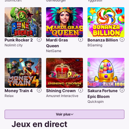
Stormcraft
Gameburger
Yggdrasil
Punk Rocker 2
Mardi Gras
Bonanza Billion
Nolimit city
BGaming
Queen
NetGame
Money Train 4
Shining Crown
Sakura Fortune
Relax
Amusnet Interactive
Epic Bloom
Quickspin
Voir plus
Jeux en direct