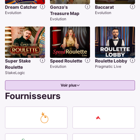
Dream Catcher
Gonzo's
Baccarat
Evolution
Evolution
Treasure Map
Evolution
Super Stake
Speed Roulette
Roulette Lobby
Evolution
Pragmatic Live
Roulette
StakeLogic
Voir plus
Fournisseurs