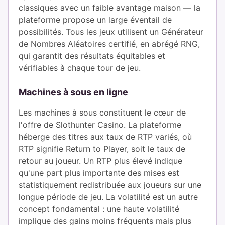
classiques avec un faible avantage maison — la
plateforme propose un large éventail de
possibilités. Tous les jeux utilisent un Générateur
de Nombres Aléatoires certifié, en abrégé RNG,
qui garantit des résultats équitables et
vérifiables à chaque tour de jeu.
Machines à sous en ligne
Les machines à sous constituent le cœur de
l'offre de Slothunter Casino. La plateforme
héberge des titres aux taux de RTP variés, où
RTP signifie Return to Player, soit le taux de
retour au joueur. Un RTP plus élevé indique
qu'une part plus importante des mises est
statistiquement redistribuée aux joueurs sur une
longue période de jeu. La volatilité est un autre
concept fondamental : une haute volatilité
implique des gains moins fréquents mais plus