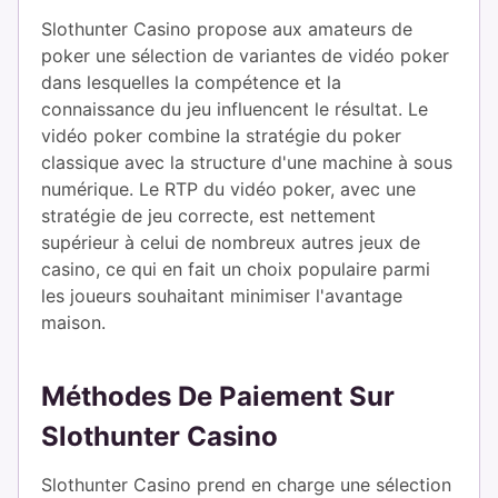
Slothunter Casino propose aux amateurs de
poker une sélection de variantes de vidéo poker
dans lesquelles la compétence et la
connaissance du jeu influencent le résultat. Le
vidéo poker combine la stratégie du poker
classique avec la structure d'une machine à sous
numérique. Le RTP du vidéo poker, avec une
stratégie de jeu correcte, est nettement
supérieur à celui de nombreux autres jeux de
casino, ce qui en fait un choix populaire parmi
les joueurs souhaitant minimiser l'avantage
maison.
Méthodes De Paiement Sur
Slothunter Casino
Slothunter Casino prend en charge une sélection