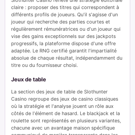
claire : proposer des titres qui correspondent à
différents profils de joueurs. Qu'il s'agisse d'un
joueur qui recherche des parties courtes et
régulièrement rémunératrices ou d'un joueur qui
vise des gains exceptionnels sur des jackpots
progressifs, la plateforme dispose d'une offre
adaptée. Le RNG certifié garantit l'impartialité
absolue de chaque résultat, indépendamment du
titre ou du fournisseur choisi.
Jeux de table
La section des jeux de table de Slothunter
Casino regroupe des jeux de casino classiques
où la stratégie et l'analyse jouent un rôle aux
côtés de l'élément de hasard. Le blackjack et la
roulette sont représentés en plusieurs variantes,
chacune avec un avantage maison spécifique