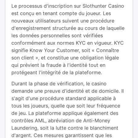
Le processus d'inscription sur Slothunter Casino
est conçu en tenant compte du joueur. Les
nouveaux utilisateurs suivent une procédure
d'enregistrement structurée au cours de laquelle
les données personnelles sont vérifiées
conformément aux normes KYC en vigueur. KYC
signifie Know Your Customer, soit « Connaître
son client », et constitue une obligation légale
qui prévient la fraude à l'identité tout en
protégeant l'intégrité de la plateforme.
Durant la phase de vérification, le casino
demande une preuve d'identité et de domicile. Il
s'agit d'une procédure standard applicable à
tous les joueurs, quelle que soit leur fréquence
de jeu. La plateforme applique également des
contrôles AML, abréviation de Anti-Money
Laundering, soit la lutte contre le blanchiment
d'argent. Ces mesures garantissent que les