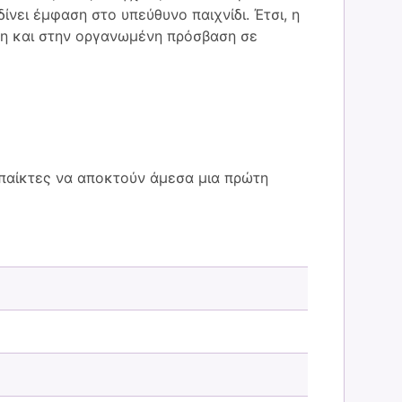
ίνει έμφαση στο υπεύθυνο παιχνίδι. Έτσι, η
ύνη και στην οργανωμένη πρόσβαση σε
 παίκτες να αποκτούν άμεσα μια πρώτη