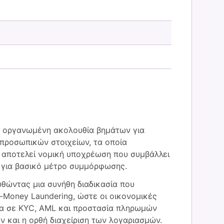
μια οργανωμένη ακολουθία βημάτων για
προσωπικών στοιχείων, τα οποία
 αποτελεί νομική υποχρέωση που συμβάλλει
 για βασικό μέτρο συμμόρφωσης.
υθώντας μια συνήθη διαδικασία που
-Money Laundering, ώστε οι οικονομικές
σα σε KYC, AML και προστασία πληρωμών
 και η ορθή διαχείριση των λογαριασμών.