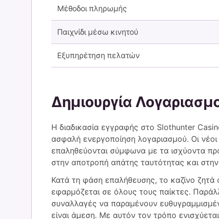
Μέθοδοι πληρωμής
Παιχνίδι μέσω κινητού
Εξυπηρέτηση πελατών
Δημιουργία Λογαριασμο
Η διαδικασία εγγραφής στο Slothunter Casi
ασφαλή ενεργοποίηση λογαριασμού. Οι νέοι
επαληθεύονται σύμφωνα με τα ισχύοντα πρό
στην αποτροπή απάτης ταυτότητας και στην
Κατά τη φάση επαλήθευσης, το καζίνο ζητά 
εφαρμόζεται σε όλους τους παίκτες. Παράλ
συναλλαγές να παραμένουν ευθυγραμμισμένε
είναι άμεση. Με αυτόν τον τρόπο ενισχύετα