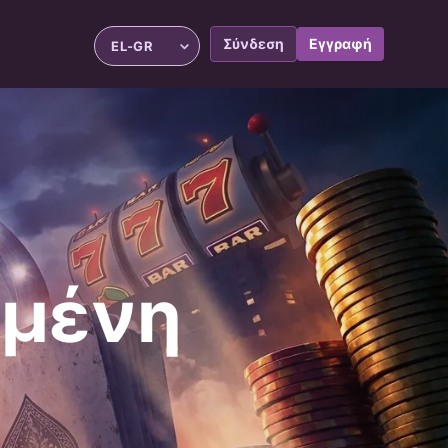
Σύνδεση
Εγγραφή
EL-GR
σμένη