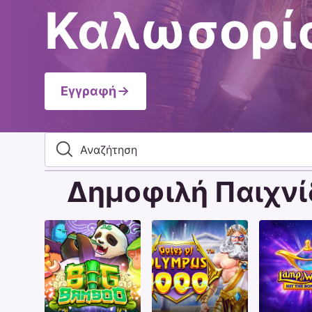
Καλωσορί
Εγγραφή
Δημοφιλή Παιχνί