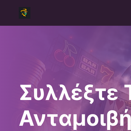
Συλλέξτε 
Ανταμοιβ