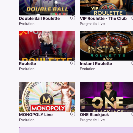
Double Ball Roulette
VIP Roulette - The Club
Evolution
Pragmatic Live
Roulette
Instant Roulette
Evolution
Evolution
MONOPOLY Live
ONE Blackjack
Evolution
Pragmatic Live