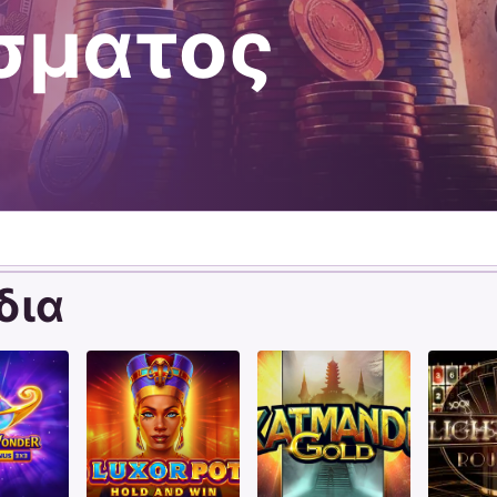
σματος
δια